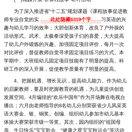
为了深入推进省“十二五”规划课题《课程故事促进教
师专业自觉的实
……此处隐藏6319个字……
习英语的兴
趣与幼儿学习的效率；大胆创新体育，改良了户外操的
活动形式。武术、太极拳深受孩子们的喜爱，大大提高
了幼儿户外锻炼的兴趣。加强固定项目评价，每月一次
对比评价，督促教师自觉寻求固定项目练习的方式。本
学期中、大班组幼儿固定项目技能有了明显的提高。科
研工作的深入开展，促使教学质量有了明显的提高。
4、把握机遇、增长见识，提高幼儿能力。作为幼儿
的启蒙教师，要及时把握教育的机遇，为儿童提供创造
发展空间。4月编排的“欢乐中国年”作为开场舞在电视台
播出；六月由老师指导的8名幼儿分别荣获省少儿风采英
语大赛金、银、铜奖。创编、组织幼儿参加市幼儿基本
体操大赛荣获市级一等奖。其次，园内组织的“祖国母
亲、生日快乐”宝宝歌会、“健康之星宝宝秋运会”等活动